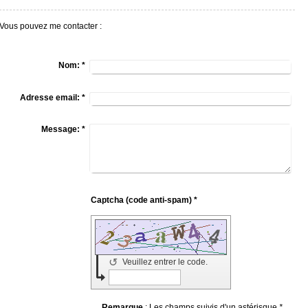
Vous pouvez me contacter :
Nom:
*
Adresse email:
*
Message:
*
Captcha (code anti-spam) *
↺
Veuillez entrer le code.
Remarque
: Les champs suivis d'un astérisque
*